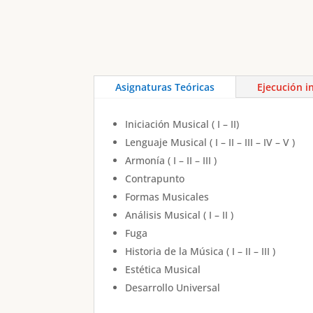
Asignaturas Teóricas
Ejecución i
Iniciación Musical ( I – II)
Lenguaje Musical ( I – II – III – IV – V )
Armonía ( I – II – III )
Contrapunto
Formas Musicales
Análisis Musical ( I – II )
Fuga
Historia de la Música ( I – II – III )
Estética Musical
Desarrollo Universal