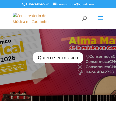
+584244042728
consermuca@gmail.com
Quiero ser músico