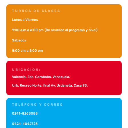
TURNOS DE CLASES
Lunes a Viernes
9:00 a.m a 6:00 pm (De acuerdo al programa y nivel)
Sábados
8:00 am a 5:00 pm
UBICACIÓN:
Valencia, Edo. Carabobo, Venezuela.
Urb. Recreo Norte, final Av. Urdaneta, Casa 93.
TELÉFONO Y CORREO
0241-8263088
0424-4042728