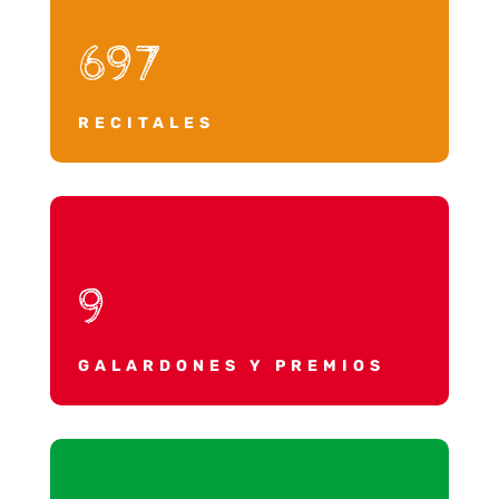
697
RECITALES
9
GALARDONES Y PREMIOS