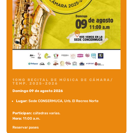
10MO RECITAL DE MÚSICA DE CÁMARA/
TEMP. 2025-2026
Domingo 09 de agosto 2026
Lugar:
Sede CONSERMUCA, Urb. El Recreo Norte
Participan:
cátedras varias.
Hora:
11:00 a.m.
Reservar pases