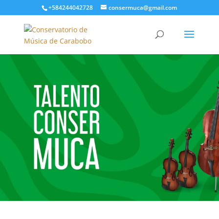
+584244042728
consermuca@gmail.com