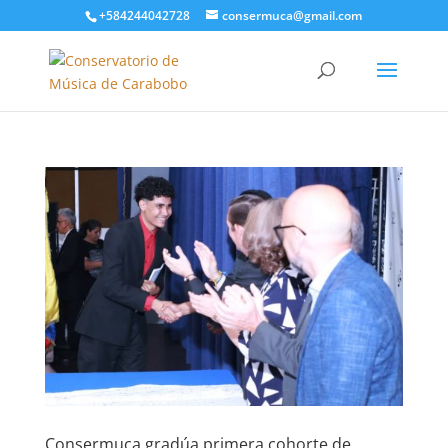
+584244042728
consermuca@gmail.com
Consermuca gradúa primera cohorte de