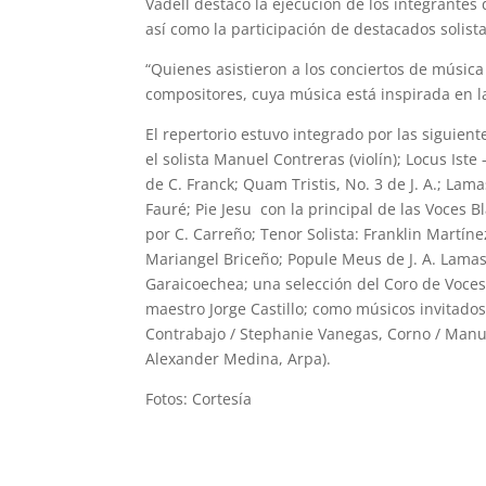
Vadell destacó la ejecución de los integrantes
así como la participación de destacados solista
“Quienes asistieron a los conciertos de música
compositores, cuya música está inspirada en la
El repertorio estuvo integrado por las siguien
el solista Manuel Contreras (violín); Locus Is
de C. Franck; Quam Tristis, No. 3 de J. A.; Lam
Fauré; Pie Jesu con la principal de las Voces 
por C. Carreño; Tenor Solista: Franklin Martíne
Mariangel Briceño; Popule Meus de J. A. Lamas 
Garaicoechea; una selección del Coro de Voces B
maestro Jorge Castillo; como músicos invitado
Contrabajo / Stephanie Vanegas, Corno / Manue
Alexander Medina, Arpa).
Fotos: Cortesía