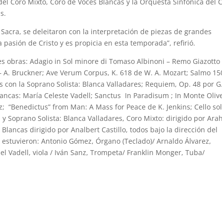
 del Coro Mixto, Coro de Voces Blancas y la Orquesta Sinfónica del
s.
 Sacra, se deleitaron con la interpretación de piezas de grandes
 pasión de Cristo y es propicia en esta temporada”, refirió.
tes obras: Adagio in Sol minore di Tomaso Albinoni – Remo Giazotto
te – A. Bruckner; Ave Verum Corpus, K. 618 de W. A. Mozart; Salmo 1
as con la Soprano Solista: Blanca Valladares; Requiem, Op. 48 por G
Blancas: María Celeste Vadell; Sanctus In Paradisum ; In Monte Oliv
z; “Benedictus” from Man: A Mass for Peace de K. Jenkins; Cello sol
y Soprano Solista: Blanca Valladares, Coro Mixto: dirigido por Ara
lancas dirigido por Analbert Castillo, todos bajo la dirección del
s estuvieron: Antonio Gómez, Órgano (Teclado)/ Arnaldo Álvarez,
l Vadell, viola / Iván Sanz, Trompeta/ Franklin Monger, Tuba/