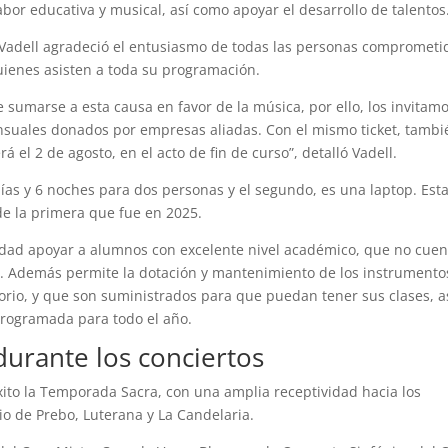
bor educativa y musical, así como apoyar el desarrollo de talentos
ía Vadell agradeció el entusiasmo de todas las personas comprometi
quienes asisten a toda su programación.
sumarse a esta causa en favor de la música, por ello, los invitamo
ensuales donados por empresas aliadas. Con el mismo ticket, tambi
á el 2 de agosto, en el acto de fin de curso”, detalló Vadell.
as y 6 noches para dos personas y el segundo, es una laptop. Esta
de la primera que fue en 2025.
idad apoyar a alumnos con excelente nivel académico, que no cue
l. Además permite la dotación y mantenimiento de los instrumento
orio, y que son suministrados para que puedan tener sus clases, a
 programada para todo el año.
durante los conciertos
ito la Temporada Sacra, con una amplia receptividad hacia los
nio de Prebo, Luterana y La Candelaria.