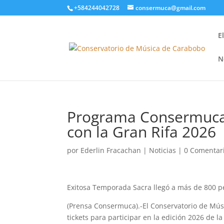
+584244042728
consermuca@gmail.com
E
N
Programa Consermuca 3
con la Gran Rifa 2026
por
Ederlin Fracachan
|
Noticias
|
0 Comentar
Exitosa Temporada Sacra llegó a más de 800 
(Prensa Consermuca).-El Conservatorio de Mús
tickets para participar en la edición 2026 de 