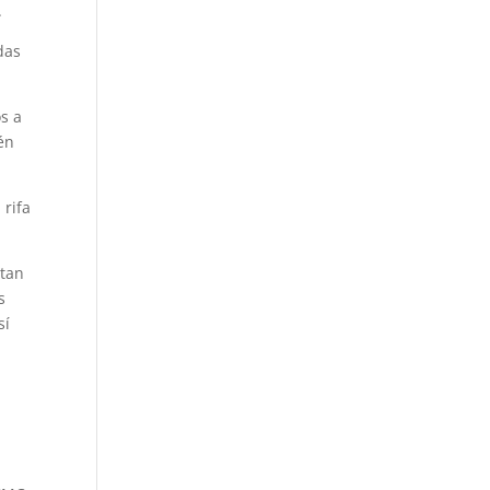
.
das
s a
én
 rifa
ntan
s
sí